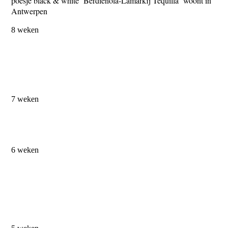
poesje black & white Berdienola-Lamarkij Tequilla woont in
Antwerpen
8 weken
7 weken
6 weken